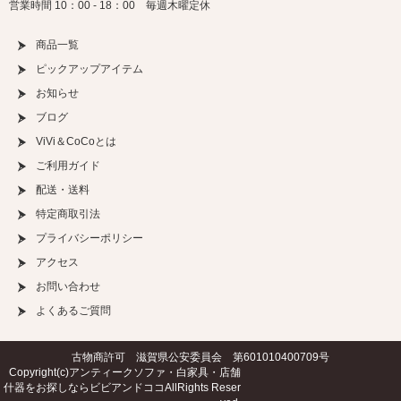
営業時間 10：00 - 18：00 毎週木曜定休
商品一覧
ピックアップアイテム
お知らせ
ブログ
ViVi＆CoCoとは
ご利用ガイド
配送・送料
特定商取引法
プライバシーポリシー
アクセス
お問い合わせ
よくあるご質問
古物商許可 滋賀県公安委員会 第601010400709号
Copyright(c)
アンティークソファ・白家具・店舗
什器をお探しならビビアンドココ
AllRights Reser