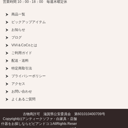
営業時間 10：00 - 18：00 毎週木曜定休
商品一覧
ピックアップアイテム
お知らせ
ブログ
ViVi＆CoCoとは
ご利用ガイド
配送・送料
特定商取引法
プライバシーポリシー
アクセス
お問い合わせ
よくあるご質問
古物商許可 滋賀県公安委員会 第601010400709号
Copyright(c)
アンティークソファ・白家具・店舗
什器をお探しならビビアンドココ
AllRights Reser