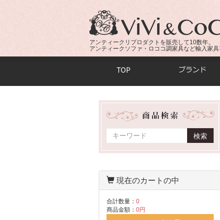
アンティークリプロダクトを販売して10数年。
アンティークソファ・ロココ調家具など輸入家具
商品検索：
検索
現在のカートの中
合計数量：
0
商品金額：
0円