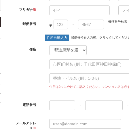
フリガナ
※
郵便番号検索
郵便番号
-
〒
住所自動入力
郵便番号を入力後、クリックしてくださ
ァ
住所
住所は2つに分けてご記入ください。マンション名は必
電話番号
-
-
メールアドレ
ス
※