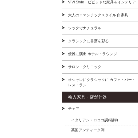
ViVi Style・ビビッドな家具＆インテリア
大人のロマンチックスタイル 白家具
シックでナチュラル
クラシックに書斎を彩る
優雅に演出 ホテル・ラウンジ
サロン・クリニック
オシャレにクラシックに カフェ・バー・
レストラン
輸入家具・店舗什器
チェア
イタリアン・ロココ調(猫脚)
英国アンティーク調