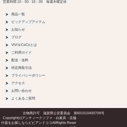
営業時間 10：00 - 18：00 毎週木曜定休
商品一覧
ピックアップアイテム
お知らせ
ブログ
ViVi＆CoCoとは
ご利用ガイド
配送・送料
特定商取引法
プライバシーポリシー
アクセス
お問い合わせ
よくあるご質問
古物商許可 滋賀県公安委員会 第601010400709号
Copyright(c)
アンティークソファ・白家具・店舗
什器をお探しならビビアンドココ
AllRights Reser