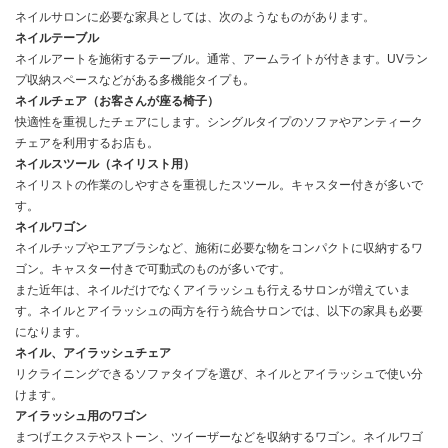
ネイルサロンに必要な家具としては、次のようなものがあります。
ネイルテーブル
ネイルアートを施術するテーブル。通常、アームライトが付きます。UVラン
プ収納スペースなどがある多機能タイプも。
ネイルチェア（お客
さん
が座る椅子）
快適性を重視したチェアにします。シングルタイプのソファやアンティーク
チェアを利用するお店も。
ネイルスツール（ネイリスト用）
ネイリストの作業のしやすさを重視したスツール。キャスター付きが多いで
す。
ネイルワゴン
ネイルチップやエアブラシなど、施術に必要な物をコンパクトに収納するワ
ゴン。キャスター付きで可動式のものが多いです。
また近年は、ネイルだけでなくアイラッシュも行えるサロンが増えていま
す。ネイルとアイラッシュの両方を行う統合サロンでは、以下の家具も必要
になります。
ネイル
、
アイラッシュチェア
リクライニングできるソファタイプを選び、ネイルとアイラッシュで使い分
けます。
アイラッシュ用のワゴン
まつげエクステやストーン、ツイーザーなどを収納するワゴン。ネイルワゴ