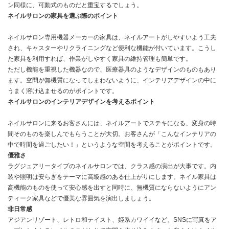
ン同様に、可動式のものだと重宝するでしょう。
ネイルサロンの
家具を選ぶ際のポイント
ネイルサロン専用機器メーカーの家具は、ネイルアートがしやすいよう工夫
され、キャスターやリクライニングなど便利な機能が付いています。こうし
た家具を利用すれば、作業がしやすく家具の維持管理も簡単です。
ただし機能を重視した機器なので、医療器具のようなデザインのものもあり
ます。空間が無機質になってしまわないように、インテリアデザインの中に
うまく溶け込ませるのがポイントです。
ネイルサロンのインテリアデザインを考えるポイント
ネイルサロンに来るお客さんには、ネイルアートでステキになる、変身の時
間そのものを楽しんでもらうことが大切。お客さんが「こんなインテリアの
中で時間を過ごしたい！」というような空間を考えることがポイントです。
優雅さ
ラグジュアリータイプのネイルサロンでは、クラス感の演出が大事です。内
装や照明は安らぎをテーマに高級感のある仕上がりにします。ネイル家具は
高機能のものを使って安心感を出すと同時に、無機質にならないようにアン
ティーク家具などで優美な雰囲気を演出しましょう。
非日常感
アジアンリゾート、レトロ和テイスト、姫系カワイイなど、SNSに写真をア