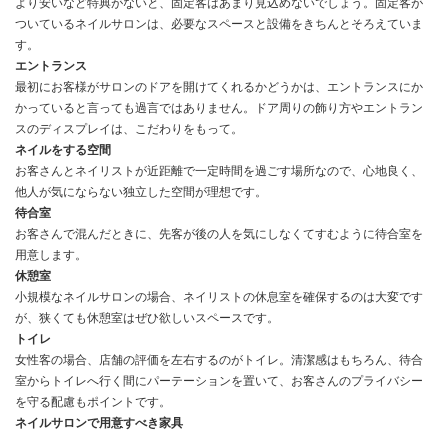
より安いなど特典がないと、固定客はあまり見込めないでしょう。固定客が
ついているネイルサロンは、必要なスペースと設備をきちんとそろえていま
す。
エントランス
最初にお客様がサロンのドアを開けてくれるかどうかは、エントランスにか
かっていると言っても過言ではありません。ドア周りの飾り方やエントラン
スのディスプレイは、こだわりをもって。
ネイルをする空間
お客さんとネイリストが近距離で一定時間を過ごす場所なので、心地良く、
他人が気にならない独立した空間が理想です。
待合室
お客さんで混んだときに、先客が後の人を気にしなくてすむように待合室を
用意します。
休憩室
小規模なネイルサロンの場合、ネイリストの休息室を確保するのは大変です
が、狭くても休憩室はぜひ欲しいスペースです。
トイレ
女性客の場合、店舗の評価を左右するのがトイレ。清潔感はもちろん、待合
室からトイレへ行く間にパーテーションを置いて、お客さんのプライバシー
を守る配慮もポイントです。
ネイルサロンで用意すべき家具